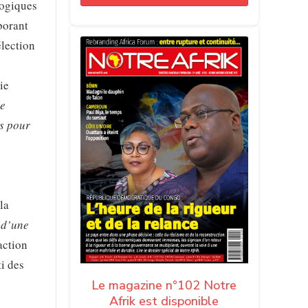
logiques
borant
élection
ie
de
es pour
la
 d’une
action
ti des
Le magazine n°102 Notre
Afrik est disponible