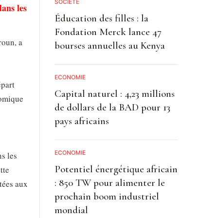
SOCIETE
dans les
Éducation des filles : la
Fondation Merck lance 47
roun, a
bourses annuelles au Kenya
ECONOMIE
épart
Capital naturel : 4,23 millions
nomique
de dollars de la BAD pour 13
pays africains
ECONOMIE
ns les
Potentiel énergétique africain
ette
: 850 TW pour alimenter le
ptées aux
prochain boom industriel
mondial