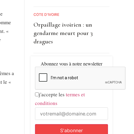
se
CÔTE D'IVOIRE
 comme
Orpaillage ivoirien : un
t. «
gendarme meurt pour 3
e
dragues
Abonnez vous à notre newsletter
tèmes a
t le «
j'accepte les
termes et
conditions