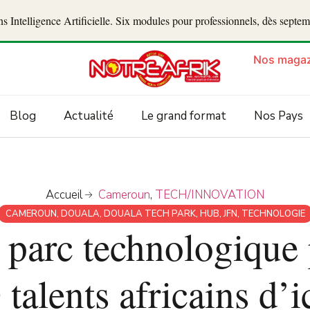
 Intelligence Artificielle. Six modules pour professionnels, dès septe
Nos magaz
Blog
Actualité
Le grand format
Nos Pays
Accueil
Cameroun
,
TECH/INNOVATION
CAMEROUN
,
DOUALA
,
DOUALA TECH PARK
,
HUB
,
JFN
,
TECHNOLOGIE
 parc technologique
talents africains d’