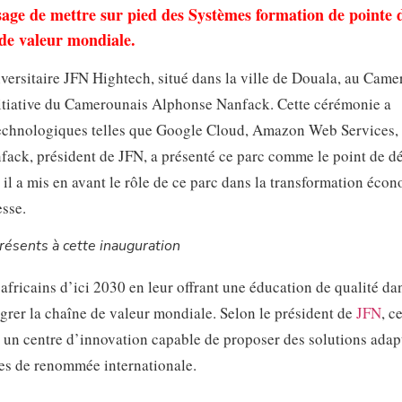
sage de mettre sur pied des Systèmes formation de pointe 
 de valeur mondiale.
versitaire JFN Hightech, situé dans la ville de Douala, au Came
’initiative du Camerounais Alphonse Nanfack. Cette cérémonie a
 technologiques telles que Google Cloud, Amazon Web Services,
ack, président de JFN, a présenté ce parc comme le point de d
il a mis en avant le rôle de ce parc dans la transformation éco
esse.
ésents à cette inauguration
 africains d’ici 2030 en leur offrant une éducation de qualité da
grer la chaîne de valeur mondiale. Selon le président de
JFN
, c
me un centre d’innovation capable de proposer des solutions ada
ses de renommée internationale.