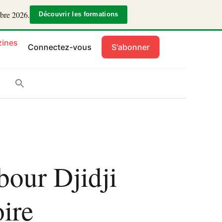
mbre 2026.
Découvrir les formations
ines
Connectez-vous
S'abonner
bour Djidji
ire