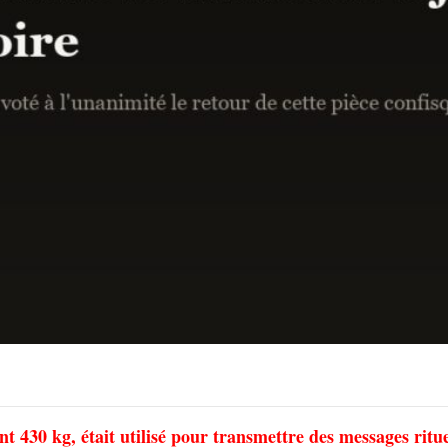
t 430 kg, était utilisé pour transmettre des messages ritu