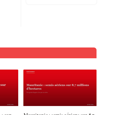
 : cap
Mauritanie : semis aériens sur 8,7