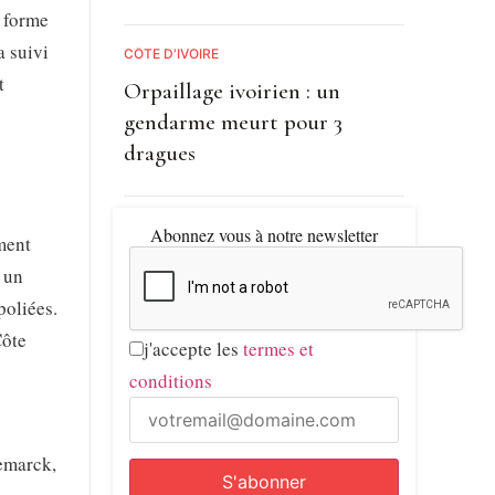
s forme
a suivi
CÔTE D'IVOIRE
t
Orpaillage ivoirien : un
gendarme meurt pour 3
dragues
Abonnez vous à notre newsletter
ment
r un
poliées.
Côte
j'accepte les
termes et
conditions
Remarck,