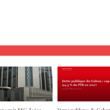
n : prêt ESG de 692
Dette publique du Gabon