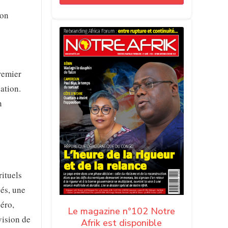
ion
remier
ation.
n
rituels
cés, une
éro,
Le magazine n°102 Notre
vision de
Afrik est disponible