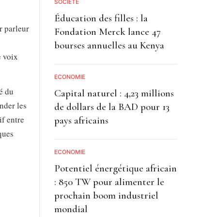
SOCIETE
Éducation des filles : la
r parleur
Fondation Merck lance 47
bourses annuelles au Kenya
e voix
ECONOMIE
té du
Capital naturel : 4,23 millions
nder les
de dollars de la BAD pour 13
if entre
pays africains
cques
ECONOMIE
Potentiel énergétique africain
: 850 TW pour alimenter le
prochain boom industriel
mondial