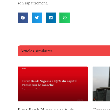
son rapatriement.
Articles similaires
First Bank Nigeria : 25 % du
Camerou