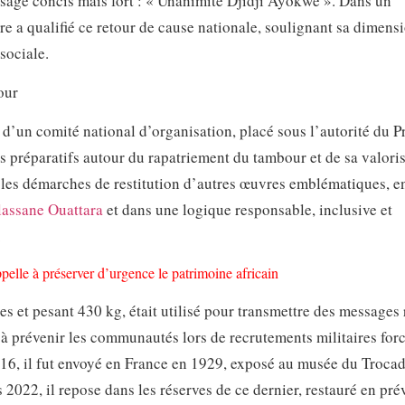
ssage concis mais fort : « Unanimité Djidji Ayôkwé ». Dans un
re a qualifié ce retour de cause nationale, soulignant sa dimens
sociale.
our
d’un comité national d’organisation, placé sous l’autorité du P
 préparatifs autour du rapatriement du tambour et de sa valoris
e les démarches de restitution d’autres œuvres emblématiques, e
lassane Ouattara
et dans une logique responsable, inclusive et
.
pelle à préserver d’urgence le patrimoine africain
s et pesant 430 kg, était utilisé pour transmettre des messages 
t à prévenir les communautés lors de recrutements militaires for
916, il fut envoyé en France en 1929, exposé au musée du Trocad
2022, il repose dans les réserves de ce dernier, restauré en pré