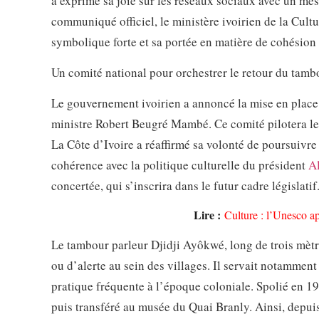
a exprimé sa joie sur les réseaux sociaux avec un me
communiqué officiel, le ministère ivoirien de la Cultu
symbolique forte et sa portée en matière de cohésion 
Un comité national pour orchestrer le retour du tamb
Le gouvernement ivoirien a annoncé la mise en place 
ministre Robert Beugré Mambé. Ce comité pilotera les
La Côte d’Ivoire a réaffirmé sa volonté de poursuivr
cohérence avec la politique culturelle du président
A
concertée, qui s’inscrira dans le futur cadre législatif
Lire :
Culture : l’Unesco ap
Le tambour parleur Djidji Ayôkwé, long de trois mètre
ou d’alerte au sein des villages. Il servait notammen
pratique fréquente à l’époque coloniale. Spolié en 1
puis transféré au musée du Quai Branly. Ainsi, depuis 