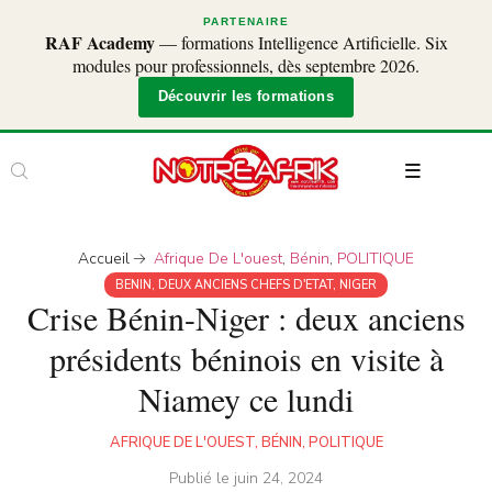
PARTENAIRE
RAF Academy
— formations Intelligence Artificielle. Six
modules pour professionnels, dès septembre 2026.
Découvrir les formations
Accueil
Afrique De L'ouest
,
Bénin
,
POLITIQUE
BENIN
,
DEUX ANCIENS CHEFS D'ETAT
,
NIGER
Crise Bénin-Niger : deux anciens
présidents béninois en visite à
Niamey ce lundi
AFRIQUE DE L'OUEST
,
BÉNIN
,
POLITIQUE
Publié le
juin 24, 2024