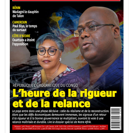
L’éternelle cicatrice de la main de Suárez (2010) : C’est
l’action la plus dramatique de l’histoire moderne de la
Coupe du Monde. À la 120e minute du quart de finale
2010, l’attaquant uruguayen Luis Suárez repousse le
ballon de la main sur sa ligne de but. Carton rouge,
penalty… mais Asamoah Gyan frappe sur la barre
transversale. Le Ghana s’inclinera aux tirs au but, laissant
un continent entier en larmes.
Malgré ce penalty manqué, Asamoah Gyan reste une
légende absolue de la compétition. Il demeure à ce jour le
meilleur buteur africain de l’histoire de la Coupe du
Monde avec 6 réalisations à son compteur. Un record que
la nouvelle génération rêve d’égaler !
Calendrier du premier tour (Groupe L)