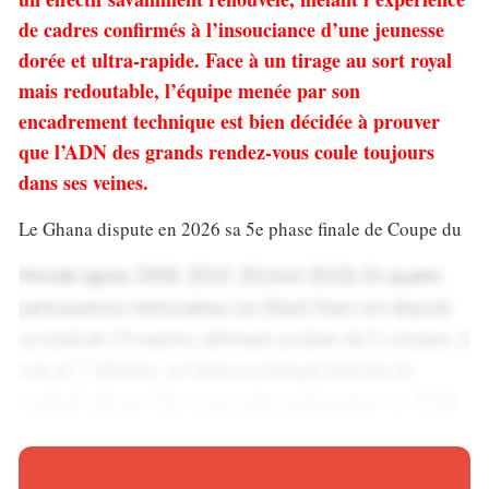
de cadres confirmés à l’insouciance d’une jeunesse
dorée et ultra-rapide. Face à un tirage au sort royal
mais redoutable, l’équipe menée par son
encadrement technique est bien décidée à prouver
que l’ADN des grands rendez-vous coule toujours
dans ses veines.
Le Ghana dispute en 2026 sa 5e phase finale de Coupe du
Monde (après 2006, 2010, 2014 et 2022). En quatre
participations mémorables, les Black Stars ont disputé
un total de 15 matchs, affichant un bilan de 5 victoires, 3
nuls et 7 défaites. Le Ghana a marqué l’histoire du
football africain. Dès sa première participation en 2006,
il est la seule nation du continent à s’extirper des poules
(éliminé en 8es par le Brésil). Mais le chef-d’œuvre