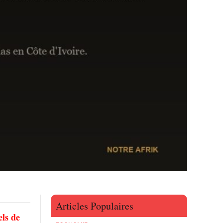
Articles Populaires
els de