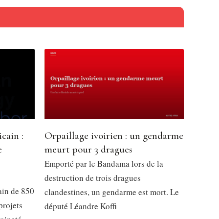
cain :
Orpaillage ivoirien : un gendarme
e
meurt pour 3 dragues
l
Emporté par le Bandama lors de la
destruction de trois dragues
ain de 850
clandestines, un gendarme est mort. Le
projets
député Léandre Koffi