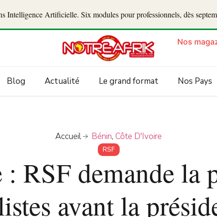
 Intelligence Artificielle. Six modules pour professionnels, dès septe
Nos magaz
Blog
Actualité
Le grand format
Nos Pays
Accueil
Bénin
,
Côte D'Ivoire
RSF
e : RSF demande la p
istes avant la présid