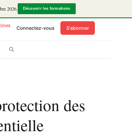
mbre 2026.
Découvrir les formations
ines
Connectez-vous
S'abonner
rotection des
entielle