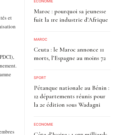
ECONOMIE
Maroc : pourquoi sa jeunesse
tés et
fuit la 1re industrie d’Afrique
nisation
MAROC
Ceuta : le Maroc annonce 11
(PDCI),
morts, l’Espagne au moins 72
énement.
damne
SPORT
Pétanque nationale au Bénin :
12 départements réunis pour
la 2e édition sous Wadagni
ECONOMIE
membres
Côte d’Ivoire : 1 077 milliards