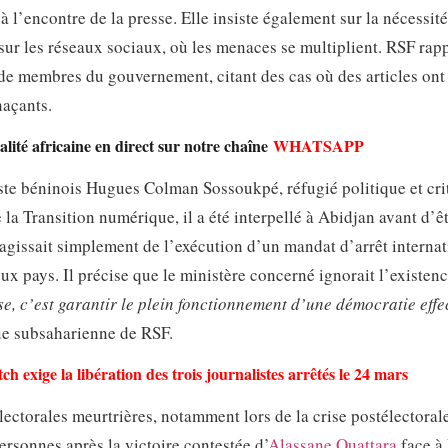
 l’encontre de la presse. Elle insiste également sur la nécessit
e sur les réseaux sociaux, où les menaces se multiplient. RSF rap
 de membres du gouvernement, citant des cas où des articles ont
naçants.
lité africaine en direct sur notre chaîne
WHATSAPP
aliste béninois Hugues Colman Sossoukpé, réfugié politique et cr
 la Transition numérique, il a été interpellé à Abidjan avant d’ê
 s’agissait simplement de l’exécution d’un mandat d’arrêt internat
eux pays. Il précise que le ministère concerné ignorait l’existen
se, c’est garantir le plein fonctionnement d’une démocratie effe
ue subsaharienne de RSF.
exige la libération des trois journalistes arrêtés le 24 mars
lectorales meurtrières, notamment lors de la crise postélectoral
rsonnes après la victoire contestée d’
Alassane Ouattara
face à