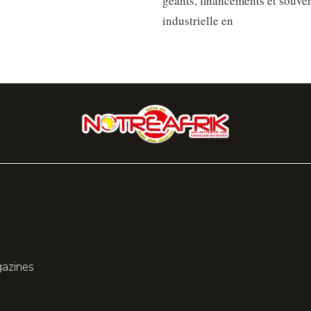
géants, financements et souve
industrielle en
gazines