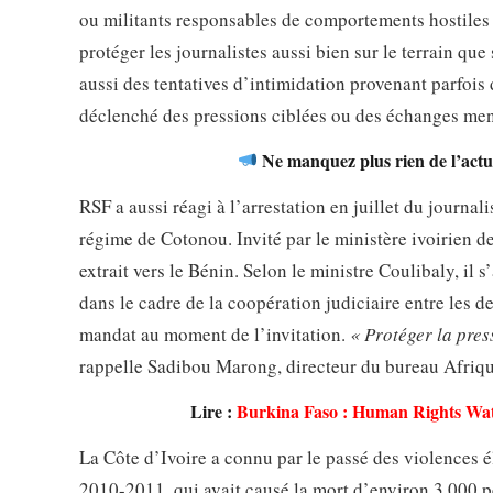
ou militants responsables de comportements hostiles à
protéger les journalistes aussi bien sur le terrain qu
aussi des tentatives d’intimidation provenant parfois
déclenché des pressions ciblées ou des échanges me
Ne manquez plus rien de l’actua
RSF a aussi réagi à l’arrestation en juillet du journ
régime de Cotonou. Invité par le ministère ivoirien de
extrait vers le Bénin. Selon le ministre Coulibaly, il
dans le cadre de la coopération judiciaire entre les d
mandat au moment de l’invitation.
« Protéger la pres
rappelle Sadibou Marong, directeur du bureau Afriq
Lire :
Burkina Faso : Human Rights Watch 
La Côte d’Ivoire a connu par le passé des violences é
2010-2011, qui avait causé la mort d’environ 3 000 pe