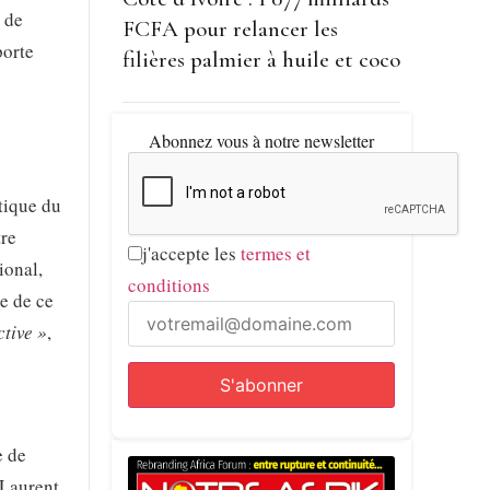
é de
FCFA pour relancer les
porte
filières palmier à huile et coco
Abonnez vous à notre newsletter
itique du
tre
j'accepte les
termes et
ional,
conditions
ce de ce
ctive »
,
e de
 Laurent