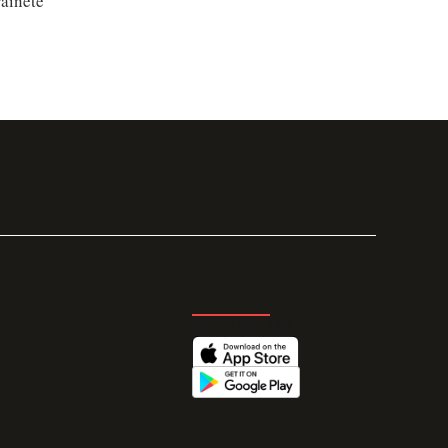
raineté
GET THE APP