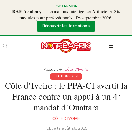
PARTENAIRE
RAF Academy
— formations Intelligence Artificielle. Six
modules pour professionnels, dès septembre 2026.
Découvrir les formations
Accueil
Côte D'Ivoire
ÉLECTIONS 2025
Côte d’Ivoire : le PPA-CI avertit la
France contre un appui à un 4ᵉ
mandat d’Ouattara
CÔTE D'IVOIRE
Publié le
août 26, 2025