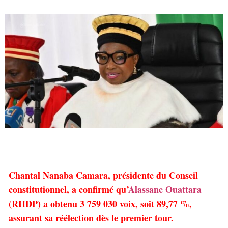
Chantal Nanaba Camara, présidente du Conseil
constitutionnel, a confirmé qu’
Alassane Ouattara
(RHDP) a obtenu 3 759 030 voix, soit 89,77 %,
assurant sa réélection dès le premier tour.