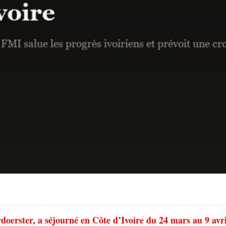
oerster, a séjourné en Côte d’Ivoire du 24 mars au 9 avr