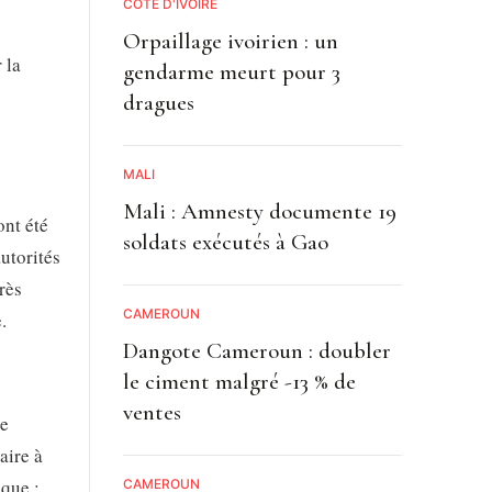
CÔTE D'IVOIRE
Orpaillage ivoirien : un
 la
gendarme meurt pour 3
dragues
MALI
Mali : Amnesty documente 19
ont été
soldats exécutés à Gao
utorités
rès
CAMEROUN
.
Dangote Cameroun : doubler
le ciment malgré -13 % de
ventes
de
aire à
ique :
CAMEROUN