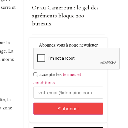
serre et
Or au Cameroun : le gel des
agréments bloque 200
bureaux
ar la
Abonnez vous à notre newsletter
nge. La
 à moins
j'accepte les
termes et
conditions
te, la
la zone