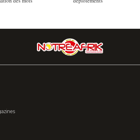
ation des mois
déploiements
gazines