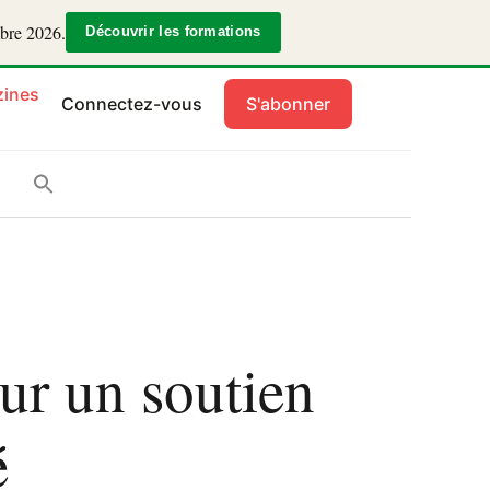
mbre 2026.
Découvrir les formations
ines
Connectez-vous
S'abonner
ur un soutien
é