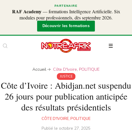
PARTENAIRE
RAF Academy
— formations Intelligence Artificielle. Six
modules pour professionnels, dès septembre 2026.
Découvrir les formations
Accueil
Côte D'Ivoire
,
POLITIQUE
JUSTICE
Côte d’Ivoire : Abidjan.net suspendu
26 jours pour publication anticipée
des résultats présidentiels
CÔTE D'IVOIRE
,
POLITIQUE
Publié le
octobre 27, 2025