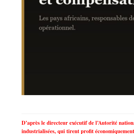
D’après le directeur exécutif de l’Autorité nati
industrialisées, qui tirent profit économiquemen