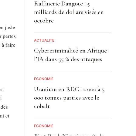
Raffinerie Dangote : 5
milliards de dollars visés en
octobre
on juste
r pertes
ACTUALITE
 à faire
Cybercriminalité en Afrique :
l’IA dans 55 % des attaques
ECONOMIE
Uranium en RDC : 2 000 à 5
st
000 tonnes parties avec le
i
cobalt
 des
nt et
ECONOMIE