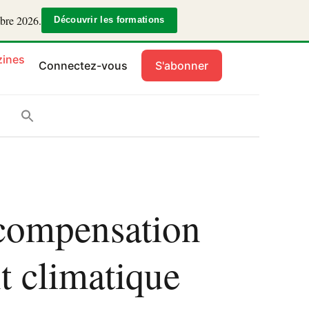
mbre 2026.
Découvrir les formations
ines
Connectez-vous
S'abonner
compensation
t climatique