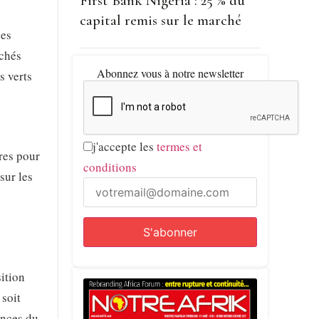
First Bank Nigeria : 25 % du
capital remis sur le marché
les
rchés
Abonnez vous à notre newsletter
s verts
j'accepte les
termes et
ires pour
conditions
sur les
sition
 soit
ences du