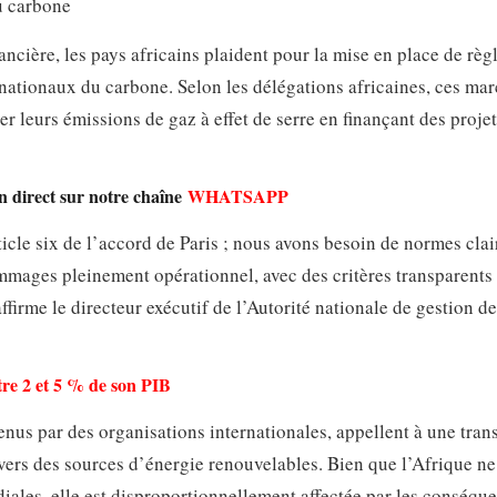
u carbone
cière, les pays africains plaident pour la mise en place de règ
rnationaux du carbone. Selon les délégations africaines, ces ma
 leurs émissions de gaz à effet de serre en finançant des projet
en direct sur notre chaîne
WHATSAPP
ticle six de l’accord de Paris ; nous avons besoin de normes cla
mmages pleinement opérationnel, avec des critères transparents 
ffirme le directeur exécutif de l’Autorité nationale de gestion de
re 2 et 5 % de son PIB
tenus par des organisations internationales, appellent à une tran
 vers des sources d’énergie renouvelables. Bien que l’Afrique ne
ales, elle est disproportionnellement affectée par les conséqu