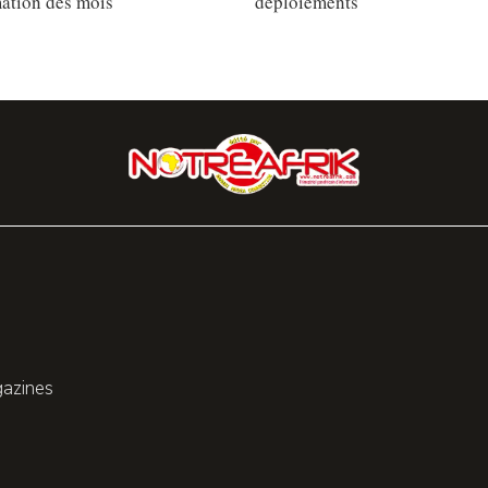
ation des mois
déploiements
gazines