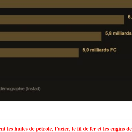
les huiles de pétrole, l’acier, le fil de fer et les engins de