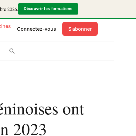
mbre 2026.
Découvrir les formations
ines
Connectez-vous
S'abonner
éninoises ont
 en 2023