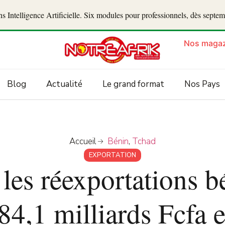
 Intelligence Artificielle. Six modules pour professionnels, dès septe
Nos magaz
Blog
Actualité
Le grand format
Nos Pays
Accueil
Bénin
,
Tchad
EXPORTATION
es réexportations b
 84,1 milliards Fcfa