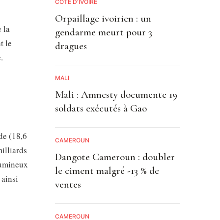
CÔTE D'IVOIRE
Orpaillage ivoirien : un
 la
gendarme meurt pour 3
t le
dragues
.
MALI
Mali : Amnesty documente 19
soldats exécutés à Gao
de (18,6
CAMEROUN
illiards
Dangote Cameroun : doubler
tumineux
le ciment malgré -13 % de
 ainsi
ventes
CAMEROUN