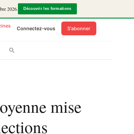
mbre 2026.
Découvrir les formations
ines
Connectez-vous
S'abonner
itoyenne mise
lections