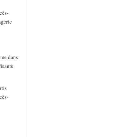
cès-
agerie
orme dans
fisants
rtis
ocès-