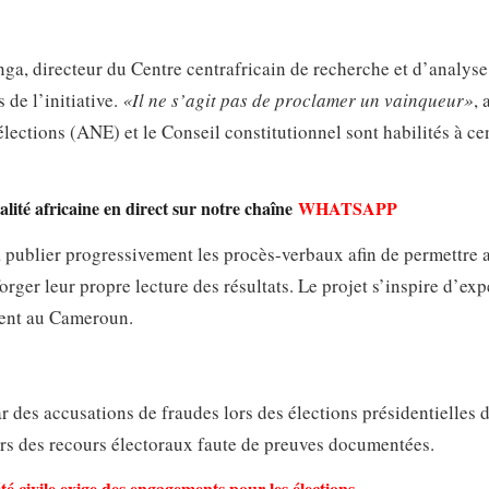
ga, directeur du Centre centrafricain de recherche et d’analyse
 de l’initiative.
«Il ne s’agit pas de proclamer un vainqueur»
, 
élections (ANE) et le Conseil constitutionnel sont habilités à ce
lité africaine en direct sur notre chaîne
WHATSAPP
à publier progressivement les procès-verbaux afin de permettre 
forger leur propre lecture des résultats. Le projet s’inspire d’ex
ment au Cameroun.
ar des accusations de fraudes lors des élections présidentielles
 lors des recours électoraux faute de preuves documentées.
été civile exige des engagements pour les élections