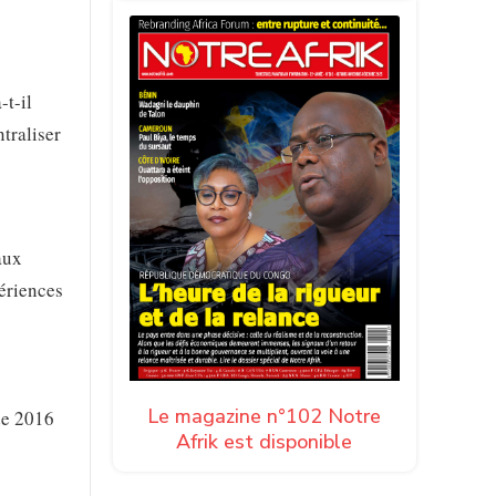
a-t-il
ntraliser
aux
périences
Le magazine n°102 Notre
 de 2016
Afrik est disponible