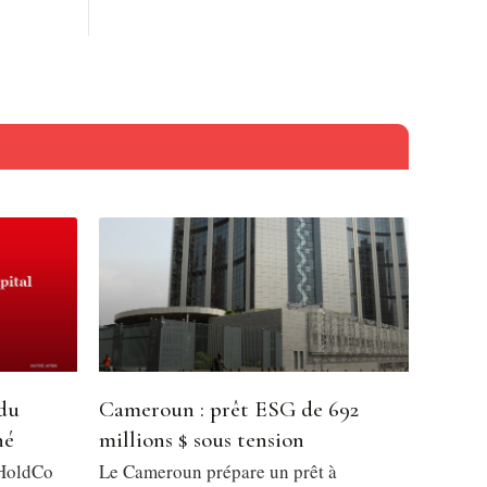
 du
Cameroun : prêt ESG de 692
hé
millions $ sous tension
 HoldCo
Le Cameroun prépare un prêt à