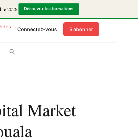
mbre 2026.
Découvrir les formations
ines
Connectez-vous
S'abonner
ital Market
ouala