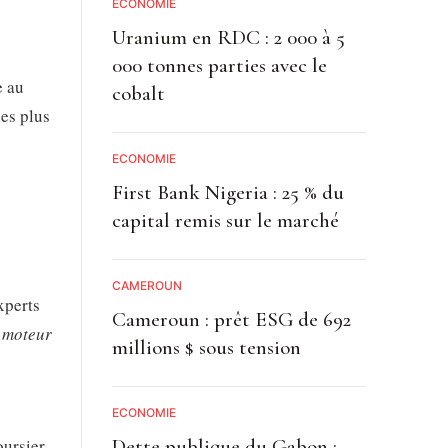
ECONOMIE
Uranium en RDC : 2 000 à 5
000 tonnes parties avec le
e au
cobalt
les plus
ECONOMIE
First Bank Nigeria : 25 % du
capital remis sur le marché
CAMEROUN
xperts
Cameroun : prêt ESG de 692
 moteur
millions $ sous tension
ECONOMIE
Dette publique du Gabon :
ursier.