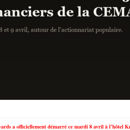
s a officiellement démarré ce mardi 8 avril à l’hôtel Kr