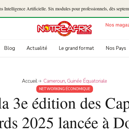
 Intelligence Artificielle. Six modules pour professionnels, dès septe
Nos magaz
Blog
Actualité
Le grand format
Nos Pays
Accueil
Cameroun
,
Guinée Équatoriale
NETWORKING ÉCONOMIQUE
 3e édition des Cap
ds 2025 lancée à D