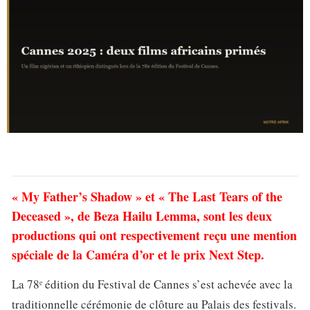
« My Father’s Shadow » et « The Last Tears of the
Deceased », de Beza Hailu Lemma, sont les deux
productions qui ont respectivement reçu une mention
spéciale de la Caméra d’or et le prix Next Step.
La 78ᵉ édition du Festival de Cannes s’est achevée avec la
traditionnelle cérémonie de clôture au Palais des festivals.