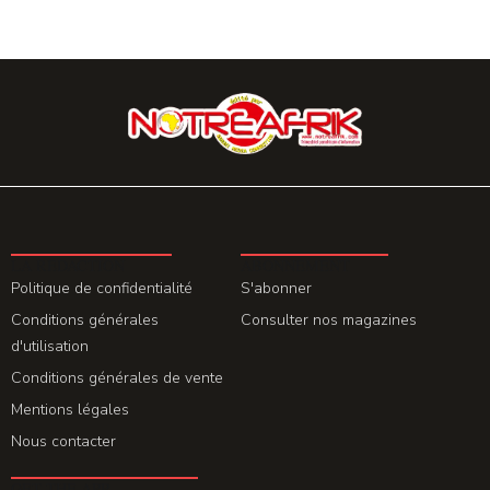
LA REDACTION
ABONNEMENT
Politique de confidentialité
S'abonner
Conditions générales
Consulter nos magazines
d'utilisation
Conditions générales de vente
Mentions légales
Nous contacter
GET THE APP