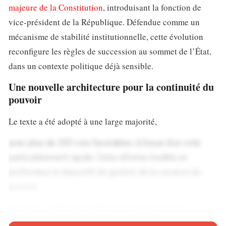
majeure de la Constitution
, introduisant la fonction de
vice-président de la République. Défendue comme un
mécanisme de stabilité institutionnelle, cette évolution
reconfigure les règles de succession au sommet de l’État,
dans un contexte politique déjà sensible.
Une nouvelle architecture pour la continuité du
pouvoir
Le texte a été adopté à une large majorité,
avec plus de 200 voix favorables, à l’issue d’un vote
particulièrement rapide. Cette réforme modifie en
profondeur le dispositif de gestion de la vacance du
pouvoir.
Jusqu’ici, l’intérim présidentiel était assuré par le
président du Sénat, en attendant l’organisation d’une