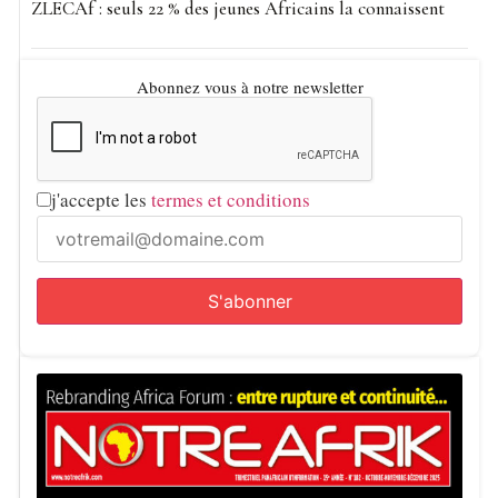
ZLECAf : seuls 22 % des jeunes Africains la connaissent
Portée par le projet de loi n°2094 d’avril 2026, cette
révision s’inscrit dans la continuité des modifications
Abonnez vous à notre newsletter
apportées à la Constitution de 1972, notamment en 1996
et 2008. Les autorités la présentent comme une réponse
aux enjeux de gouvernance et de stabilité.
j'accepte les
termes et conditions
Ce changement intervient également dans un contexte de
renouvellement à la tête des institutions parlementaires.
Aboubakary Abdoulaye a récemment pris la présidence du
Sénat, succédant à Marcel Niat Njifenji, tandis que
Théodore Datouo a remplacé Cavaye Yéguié Djibril à la
tête de l’Assemblée nationale.
Pour les détracteurs du président Paul Biya, cette réforme
ouvre la voie à une désignation directe du successeur par
le président, renforçant ainsi les interrogations sur