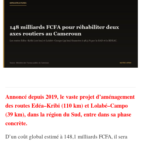
Annoncé depuis 2019, le vaste projet d’aménagement
des routes Edéa–Kribi (110 km) et Lolabé–Campo
(39 km), dans la région du Sud, entre dans sa phase
concrète.
D’un coût global estimé à 148,1 milliards FCFA, il sera