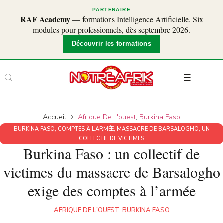
PARTENAIRE
RAF Academy
— formations Intelligence Artificielle. Six
modules pour professionnels, dès septembre 2026.
Découvrir les formations
Accueil
Afrique De L'ouest
,
Burkina Faso
BURKINA FASO
,
COMPTES À L’ARMÉE
,
MASSACRE DE BARSALOGHO
,
UN
COLLECTIF DE VICTIMES
Burkina Faso : un collectif de
victimes du massacre de Barsalogho
exige des comptes à l’armée
AFRIQUE DE L'OUEST
,
BURKINA FASO