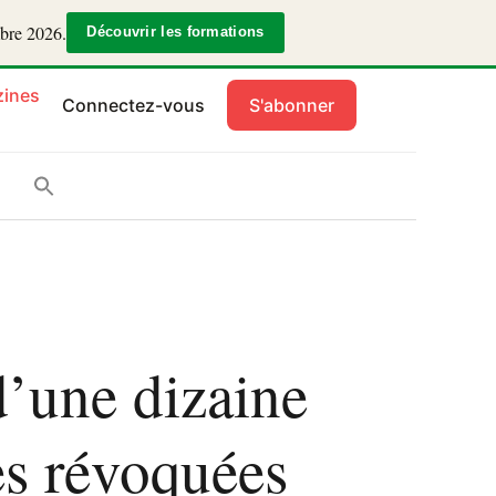
mbre 2026.
Découvrir les formations
ines
Connectez-vous
S'abonner
d’une dizaine
es révoquées