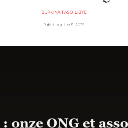
BURKINA FASO
,
LIBYE
Publié le
juillet 5, 2025