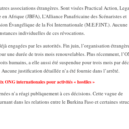
utres associations étrangères. Sont visées Practical Action, Le
 en Afrique (JBFA), L’Alliance Panafricaine des Scénaristes et
ssion Évangélique de la Foi Internationale (M.E.F.INT.). Aucune
onstances individuelles de ces révocations.
jà engagées par les autorités. Fin juin, l’organisation étrangèr
our une durée de trois mois renouvelables. Plus récemment, l’
roits humains, a elle aussi été suspendue pour trois mois par dé
 Aucune justification détaillée n’a été fournie dans l’arrêté.
ix ONG internationales pour activités « hostiles »
nées n’a réagi publiquement à ces décisions. Cette vague de
rnant dans les relations entre le Burkina Faso et certaines stru