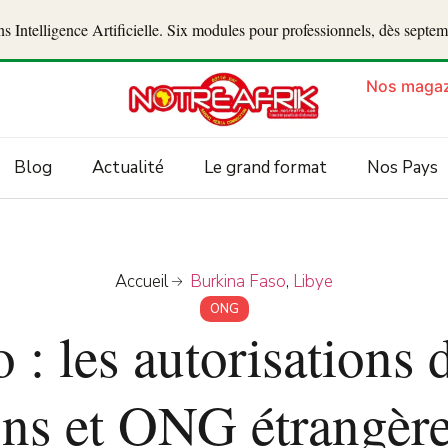
 Intelligence Artificielle. Six modules pour professionnels, dès septe
Nos magaz
Blog
Actualité
Le grand format
Nos Pays
Accueil
Burkina Faso
,
Libye
ONG
 : les autorisations 
ons et ONG étrangèr