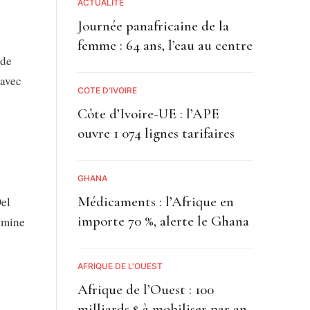
ACTUALITE
Journée panafricaine de la
femme : 64 ans, l’eau au centre
 de
 avec
CÔTE D'IVOIRE
Côte d’Ivoire-UE : l’APE
ouvre 1 074 lignes tarifaires
GHANA
Médicaments : l’Afrique en
Del
importe 70 %, alerte le Ghana
 mine
AFRIQUE DE L'OUEST
Afrique de l’Ouest : 100
milliards $ à mobiliser par an