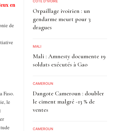
CÔTE D'IVOIRE
deux en
Orpaillage ivoirien : un
gendarme meurt pour 3
onie de
dragues
tiative
MALI
Mali : Amnesty documente 19
soldats exécutés à Gao
CAMEROUN
Dangote Cameroun : doubler
a Faso.
le ciment malgré -13 % de
ie, le
ventes
t
er
itude
CAMEROUN