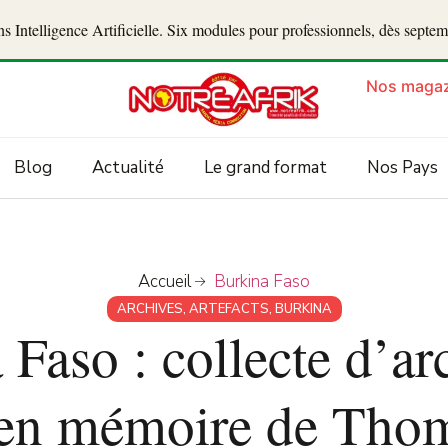
 Intelligence Artificielle. Six modules pour professionnels, dès septe
Nos magaz
Blog
Actualité
Le grand format
Nos Pays
Accueil
Burkina Faso
ARCHIVES
,
ARTEFACTS
,
BURKINA
Faso : collecte d’ar
s en mémoire de Tho