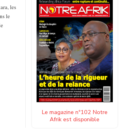
ara, les
ns le
de
Le magazine n°102 Notre
Afrik est disponible