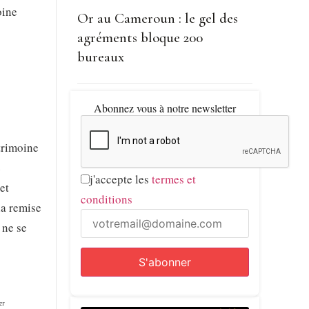
oine
Or au Cameroun : le gel des
agréments bloque 200
bureaux
Abonnez vous à notre newsletter
trimoine
e
j'accepte les
termes et
et
conditions
la remise
 ne se
ʳ