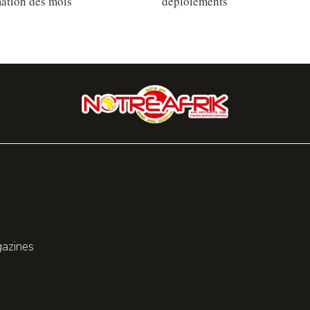
ation des mois
déploiements
gazines