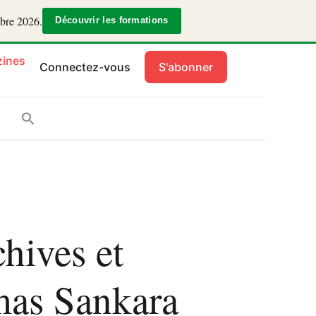
mbre 2026.
Découvrir les formations
ines
Connectez-vous
S'abonner
chives et
mas Sankara