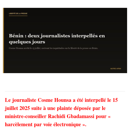
Le journaliste Cosme Hounsa a été interpellé le 15
juillet 2025 suite à une plainte déposée par le
ministre-conseiller Rachidi Gbadamassi pour «
harcèlement par voie électronique ».