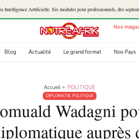
 Intelligence Artificielle. Six modules pour professionnels, dès septe
Nos magaz
Blog
Actualité
Le grand format
Nos Pays
Accueil
POLITIQUE
DIPLOMATIE
,
POLITIQUE
Romuald Wadagni pou
diplomatique auprès 