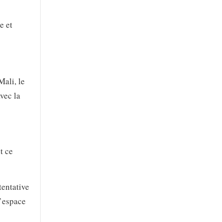
e et
ali, le
avec la
t ce
tentative
l’espace