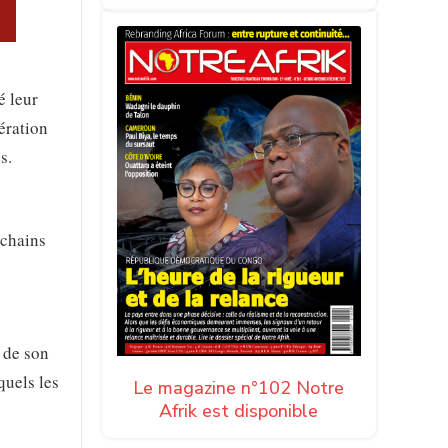
é leur
ération
s.
ochains
 de son
quels les
Le magazine n°102 Notre
Afrik est disponible