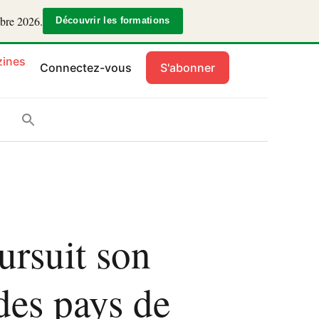
mbre 2026.
Découvrir les formations
ines
Connectez-vous
S'abonner
rsuit son
des pays de