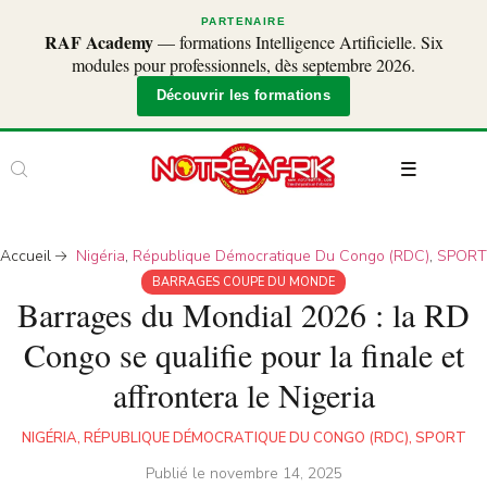
PARTENAIRE
RAF Academy
— formations Intelligence Artificielle. Six
modules pour professionnels, dès septembre 2026.
Découvrir les formations
Accueil
Nigéria
,
République Démocratique Du Congo (RDC)
,
SPORT
BARRAGES COUPE DU MONDE
Barrages du Mondial 2026 : la RD
Congo se qualifie pour la finale et
affrontera le Nigeria
NIGÉRIA
,
RÉPUBLIQUE DÉMOCRATIQUE DU CONGO (RDC)
,
SPORT
Publié le
novembre 14, 2025