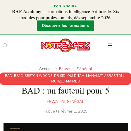
PARTENAIRE
RAF Academy
— formations Intelligence Artificielle. Six
modules pour professionnels, dès septembre 2026.
Découvrir les formations
Accueil
Eswatini
,
Sénégal
BAD
,
BEAC
,
BRETON WOODS
,
DR.SIDI OULD TAH
,
MAHAMAT ABBAS TOLLI
,
MUNZELI MAIMBO
BAD : un fauteuil pour 5
ESWATINI
,
SÉNÉGAL
Publié le
février 1, 2025