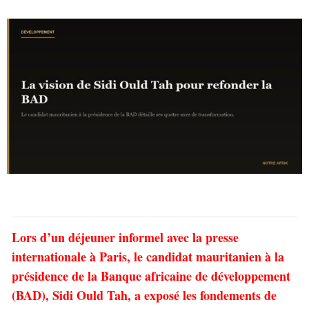
Lors d’un déjeuner informel avec la presse
internationale à Paris, le candidat mauritanien à la
présidence de la Banque africaine de développement
(BAD), Sidi Ould Tah, a exposé les fondements de