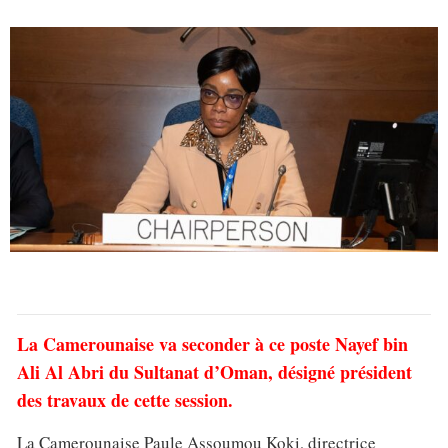
La Camerounaise va seconder à ce poste Nayef bin
Ali Al Abri du Sultanat d’Oman, désigné président
des travaux de cette session.
La Camerounaise Paule Assoumou Koki, directrice