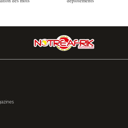
ation des mois
déploiements
gazines