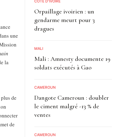
CÔTE D'IVOIRE
Orpaillage ivoirien : un
gendarme meurt pour 3
sance
dragues
 dans une
 Mission
MALI
main
Mali : Amnesty documente 19
e la
soldats exécutés à Gao
CAMEROUN
Dangote Cameroun : doubler
 plus de
le ciment malgré -13 % de
ion
ventes
connecter
mmet de
CAMEROUN