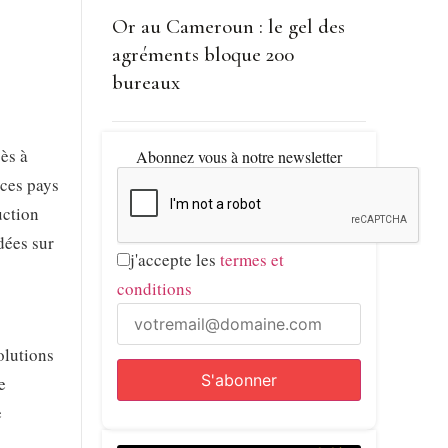
Or au Cameroun : le gel des
agréments bloque 200
bureaux
cès à
Abonnez vous à notre newsletter
 ces pays
uction
dées sur
j'accepte les
termes et
conditions
olutions
e
e