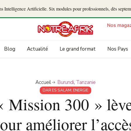
 Intelligence Artificielle. Six modules pour professionnels, dès septe
Nos magaz
Blog
Actualité
Le grand format
Nos Pays
Accueil
Burundi
,
Tanzanie
DAR ES SALAM
,
ENERGIE
 « Mission 300 » lève
our améliorer l’accè