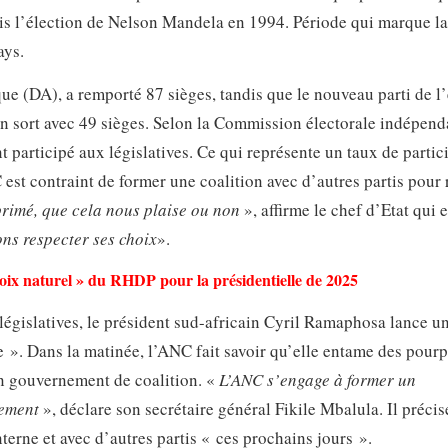
s l’élection de Nelson Mandela en 1994. Période qui marque la 
ays.
que (DA), a remporté 87 sièges, tandis que le nouveau parti de l
sort avec 49 sièges. Selon la Commission électorale indépenda
nt participé aux législatives. Ce qui représente un taux de partic
est contraint de former une coalition avec d’autres partis pour 
primé, que cela nous plaise ou non
», affirme le chef d’Etat qui e
ns respecter ses choix
».
hoix naturel » du RHDP pour la présidentielle de 2025
s législatives, le président sud-africain Cyril Ramaphosa lance u
le ». Dans la matinée, l’ANC fait savoir qu’elle entame des pourp
un gouvernement de coalition. «
L’ANC s’engage à former un
cement
», déclare son secrétaire général Fikile Mbalula. Il précis
terne et avec d’autres partis « ces prochains jours ».