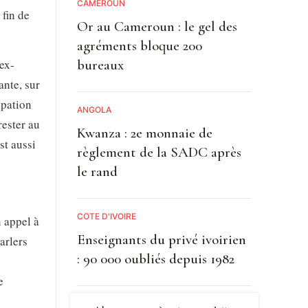
CAMEROUN
fin de
Or au Cameroun : le gel des
agréments bloque 200
’ex-
bureaux
nte, sur
ipation
ANGOLA
rester au
Kwanza : 2e monnaie de
st aussi
règlement de la SADC après
le rand
CÔTE D'IVOIRE
n appel à
Enseignants du privé ivoirien
arlers
: 90 000 oubliés depuis 1982
e