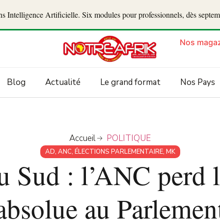
 Intelligence Artificielle. Six modules pour professionnels, dès septe
Nos magaz
Blog
Actualité
Le grand format
Nos Pays
Accueil
POLITIQUE
AD
,
ANC
,
ÉLECTIONS PARLEMENTAIRE
,
MK
u Sud : l’ANC perd l
absolue au Parlemen