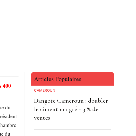
Articles Populaires
s 400
CAMEROUN
Dangote Cameroun : doubler
ue du
le ciment malgré -13 % de
président
ventes
 chambre
ue du