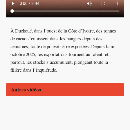
À Duekoué, dans l’ouest de la Côte d’Ivoire, des tonnes
de cacao s’entassent dans les hangars depuis des
semaines, faute de pouvoir être exportées.
Depuis la mi-
octobre 2025, les exportations tournent au ralenti et,
partout, les stocks s’accumulent, plongeant toute la
filière dans l’inquiétude.
Autres vidéos
Mines | Le gisement de Kamoa en RDC affiche ses
Burkina Faso | Il transforme des plumes de poulets en
ambitions
Coupe du monde 2026 : les Léopards reçoivent voitures
fertilisant naturel
Côte d’Ivoire : La culture de l’hévéa comme moyen
et maisons après leur qualification
Côte d’Ivoire – Autonomisation des jeunes filles dans les
d’autonomisation de la femme