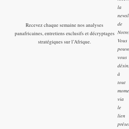
la
newsl
de
Recevez chaque semaine nos analyses
Notre
panafricaines, entretiens exclusifs et décryptages
Vous
stratégiques sur l’Afrique.
pouv
vous
désin
à
tout
mome
via
le
lien
prése