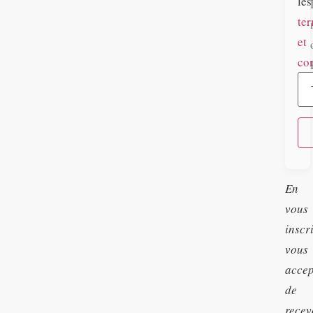
les
te
et
co
En
vous
inscr
vous
accep
de
recev